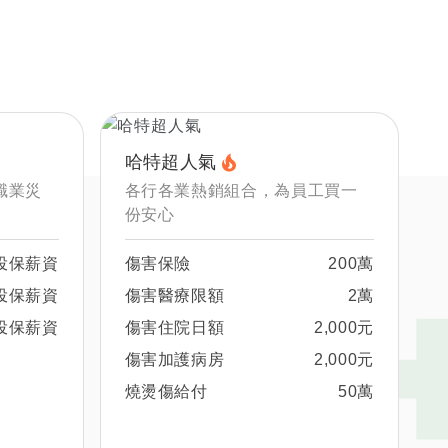
哈特超人氣
職業災
各行各業熱銷組合，為員工買一
份安心
投保薪資
傷害保險
200萬
投保薪資
傷害醫療限額
2萬
投保薪資
傷害住院日額
2,000元
傷害加護病房
2,000元
燒燙傷給付
50萬