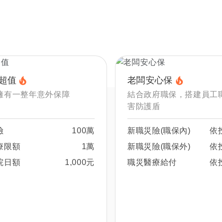
超值
老闆安心保
擁有一整年意外保障
結合政府職保，搭建員工
害防護盾
險
100萬
新職災險(職保內)
依
療限額
1萬
新職災險(職保外)
依
院日額
1,000元
職災醫療給付
依